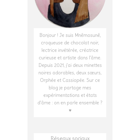
Bonjour ! Je suis Mnêmosunê,
croqueuse de chocolat noir,
lectrice invétérée, créatrice
curieuse et artiste dans l'âme.
Depuis 2021, j'ai deux minettes
noires adorables, deux sœurs,
Orphée et Cassiopée. Sur ce
blog je partage mes
expérimentations et états
d'âme : on en parle ensemble ?
♥
Réseaux sociaux