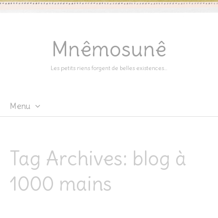
Mnêmosunê
Les petits riens forgent de belles existences…
Menu
Skip
to
content
Tag Archives:
blog à
1000 mains