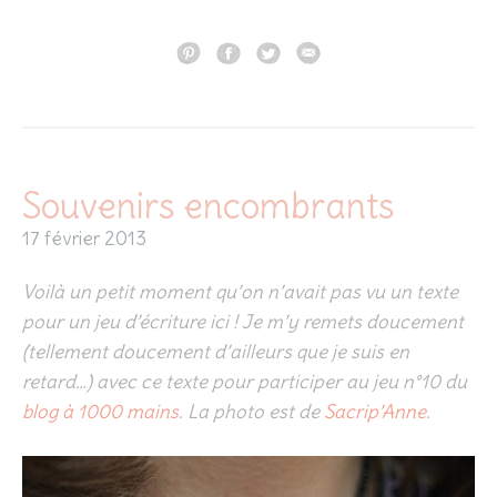
Souvenirs encombrants
17 février 2013
Voilà un petit moment qu’on n’avait pas vu un texte
pour un jeu d’écriture ici ! Je m’y remets doucement
(tellement doucement d’ailleurs que je suis en
retard…) avec ce texte pour participer au jeu n°10 du
blog à 1000 mains
. La photo est de
Sacrip’Anne
.