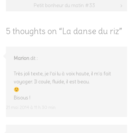
navigation
Petit bonheur du matin #33
5 thoughts on “
La danse du riz
”
Marion
dit :
Très joli texte, je l’ai lu à voix haute, il m’a fait
voyager. Il coule, fluide, il est beau.
Bisous !
21 mai 2014 à 11 h 30 min