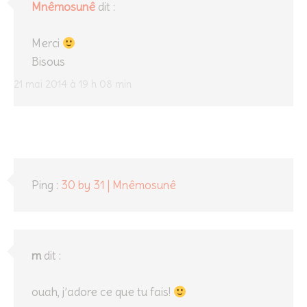
Mnêmosunê
dit :
Merci
Bisous
21 mai 2014 à 19 h 08 min
Ping :
30 by 31 | Mnêmosunê
m
dit :
ouah, j’adore ce que tu fais!