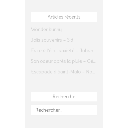
Articles récents
Wonder bunny
Jolis souvenirs – Sid
Face à l’éco-anxiété – Johannes Herrmann
Son odeur après la pluie – Cédric Sapin-Defour
Escapade à Saint-Malo – Novembre 2025 – Jour 1
Recherche
Rechercher :