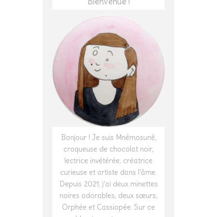
Bienvenue !
Bonjour ! Je suis Mnêmosunê,
croqueuse de chocolat noir,
lectrice invétérée, créatrice
curieuse et artiste dans l'âme.
Depuis 2021, j'ai deux minettes
noires adorables, deux sœurs,
Orphée et Cassiopée. Sur ce