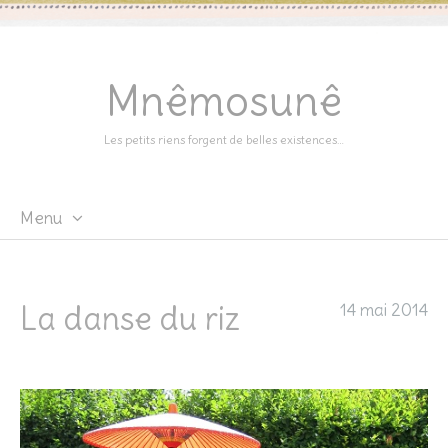
Mnêmosunê
Les petits riens forgent de belles existences…
Menu
Skip
to
content
La danse du riz
14 mai 2014