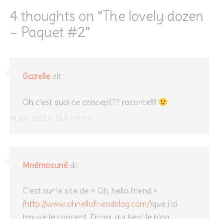
4 thoughts on “
The lovely dozen
– Paquet #2
”
Gazelle
dit :
Oh c’est quoi ce concept?? raconte!!!!
14 juin 2012 à 23 h 09 min
Mnêmosunê
dit :
C’est sur le site de « Oh, hello friend »
(
http://www.ohhellofriendblog.com/
)que j’ai
trouvé le concept. Danni, qui tient le blog,