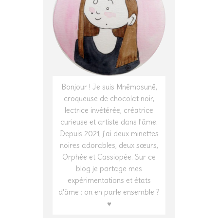
Bonjour ! Je suis Mnêmosunê,
croqueuse de chocolat noir,
lectrice invétérée, créatrice
curieuse et artiste dans l'âme.
Depuis 2021, j'ai deux minettes
noires adorables, deux sœurs,
Orphée et Cassiopée. Sur ce
blog je partage mes
expérimentations et états
d'âme : on en parle ensemble ?
♥