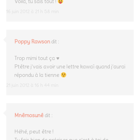
Voilà, tu sais tout !
16 juin 2012 à 21 h 58 min
Poppy Rawson
dit :
Trop mimi tout ça ♥
Ptêtre j’vais avoir une lettre kawaï quand j’aurai
répondu à la tienne
21 juin 2012 à 16 h 44 min
Mnêmosunê
dit :
Héhé, peut être !