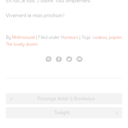
En fait, je sais. J’adore. Tout simplement.
Vivement le mois prochain !
By
Mnêmosunê
| Filed under
Humeurs
| Tags:
cadeau
,
papier
,
The lovely dozen
Post
Passage éclair à Bordeaux
navigation
Twilight