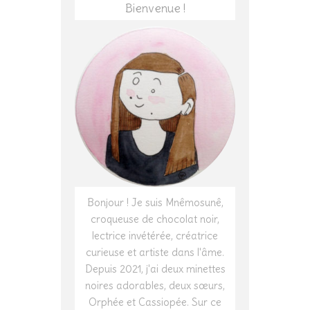
Bienvenue !
Bonjour ! Je suis Mnêmosunê,
croqueuse de chocolat noir,
lectrice invétérée, créatrice
curieuse et artiste dans l'âme.
Depuis 2021, j'ai deux minettes
noires adorables, deux sœurs,
Orphée et Cassiopée. Sur ce