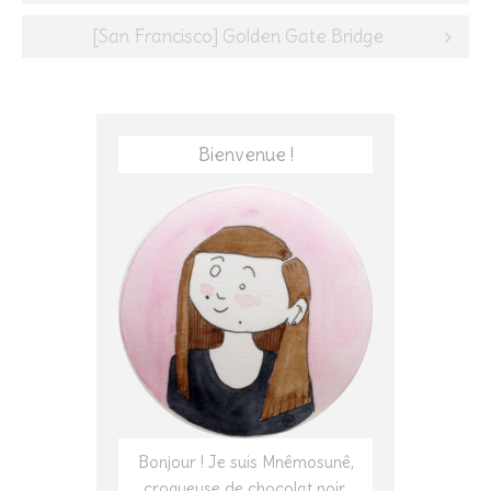
navigation
[San Francisco] Golden Gate Bridge
Bienvenue !
Bonjour ! Je suis Mnêmosunê,
croqueuse de chocolat noir,