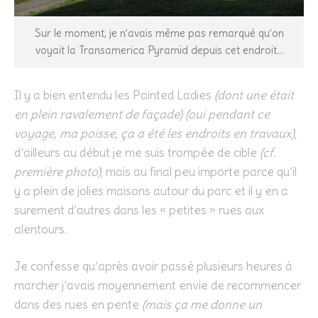
Sur le moment, je n’avais même pas remarqué qu’on
voyait la Transamerica Pyramid depuis cet endroit…
Il y a bien entendu les Painted Ladies
(dont une était
en plein ravalement de façade) (oui pendant ce
voyage, ma poisse, ça a été les endroits en travaux)
,
d’ailleurs au début je me suis trompée de cible
(cf.
première photo)
, mais au final peu importe parce qu’il
y a plein de jolies maisons autour du parc et il y en a
surement d’autres dans les « petites » rues aux
alentours.
Je confesse qu’après avoir passé plusieurs heures à
marcher j’avais moyennement envie de recommencer
dans des rues en pente
(mais ça me donne un