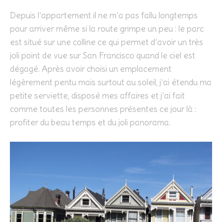
Depuis l’appartement il ne m’a pas fallu longtemps
pour arriver même si la route grimpe un peu : le parc
est situé sur une colline ce qui permet d’avoir un très
joli point de vue sur San Francisco quand le ciel est
dégagé. Après avoir choisi un emplacement
légèrement pentu mais surtout au soleil, j’ai étendu ma
petite serviette, disposé mes affaires et j’ai fait
comme toutes les personnes présentes ce jour là :
profiter du beau temps et du joli panorama.