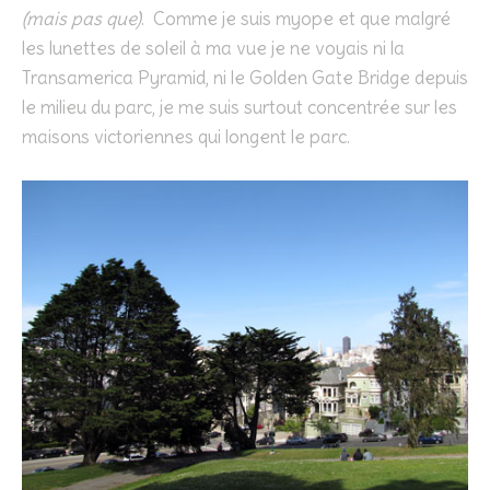
(mais pas que)
. Comme je suis myope et que malgré
les lunettes de soleil à ma vue je ne voyais ni la
Transamerica Pyramid, ni le Golden Gate Bridge depuis
le milieu du parc, je me suis surtout concentrée sur les
maisons victoriennes qui longent le parc.