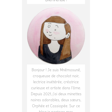
Bonjour ! Je suis Mnêmosunê,
croqueuse de chocolat noir,
lectrice invétérée, créatrice
curieuse et artiste dans l'âme.
Depuis 2021, j'ai deux minettes
noires adorables, deux sœurs,
Orphée et Cassiopée. Sur ce
blog je partage mes