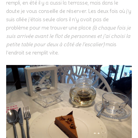
rempli, en été il y a aussi la terrasse, mais dans le
doute je vous conseille de réserver. Les deux fois où j’y
suis allée j’étais seule alors il n’y avait pas de
problème pour me trouver une place
(à chaque fois je
suis arrivée avant le flot de personnes et j’ai choisi la
petite table pour deux à côté de l’escalier)
mais
l’endroit se remplit vite.