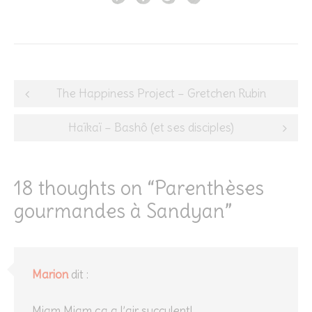
Post
The Happiness Project – Gretchen Rubin
navigation
Haïkaï – Bashô (et ses disciples)
18 thoughts on “
Parenthèses
gourmandes à Sandyan
”
Marion
dit :
Miam Miam ça a l’air succulent!