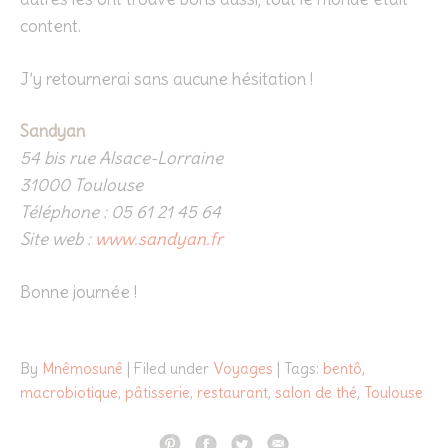
content.
J’y retournerai sans aucune hésitation !
Sandyan
54 bis rue Alsace-Lorraine
31000 Toulouse
Téléphone : 05 61 21 45 64
Site web :
www.sandyan.fr
Bonne journée !
By
Mnêmosunê
| Filed under
Voyages
| Tags:
bentô
,
macrobiotique
,
pâtisserie
,
restaurant
,
salon de thé
,
Toulouse