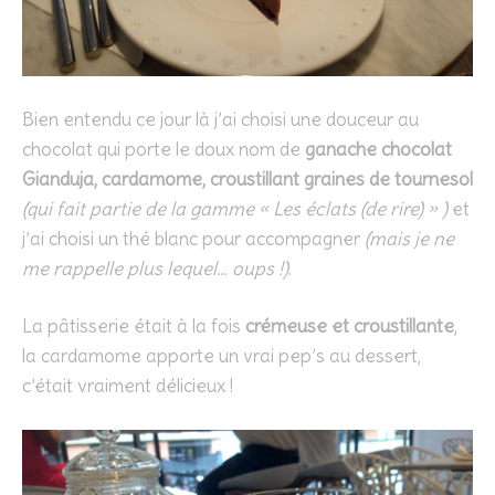
Bien entendu ce jour là j’ai choisi une douceur au
chocolat qui porte le doux nom de
ganache chocolat
Gianduja, cardamome, croustillant graines de tournesol
(qui fait partie de la gamme « Les éclats (de rire) » )
et
j’ai choisi un thé blanc pour accompagner
(mais je ne
me rappelle plus lequel… oups !)
.
La pâtisserie était à la fois
crémeuse et croustillante
,
la cardamome apporte un vrai pep’s au dessert,
c’était vraiment délicieux !