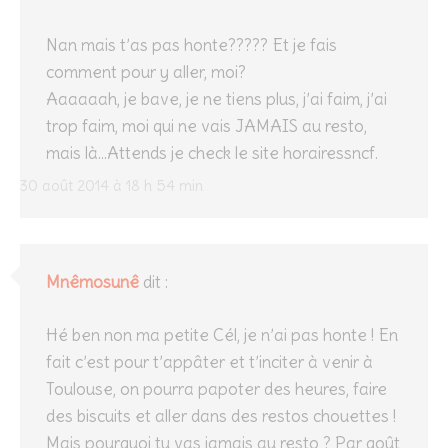
Nan mais t’as pas honte????? Et je fais
comment pour y aller, moi?
Aaaaaah, je bave, je ne tiens plus, j’ai faim, j’ai
trop faim, moi qui ne vais JAMAIS au resto,
mais là…Attends je check le site horairessncf.
30 août 2014 à 18 h 54 min
Mnêmosunê
dit :
Hé ben non ma petite Cél, je n’ai pas honte ! En
fait c’est pour t’appâter et t’inciter à venir à
Toulouse, on pourra papoter des heures, faire
des biscuits et aller dans des restos chouettes !
Mais pourquoi tu vas jamais au resto ? Par goût