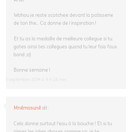
Wahou je reste scotchee devant la patisserie
de ton the… Ca donne de l inspiration !
Et tu as la medaille de meilleure collegue si tu
gates ainsi tes collegues quand tu leur fais faux
bond ;o)
Bonne semaine !
1 septembre 2014 à 9 h 28 min
Mnêmosunê
dit :
Cela donne surtout l’eau à la bouche ! Et si tu
aimes les jolies choses comme ça, je te