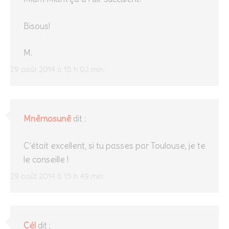
Bisous!
M.
29 août 2014 à 15 h 02 min
Mnêmosunê
dit :
C’était excellent, si tu passes par Toulouse, je te
le conseille !
29 août 2014 à 15 h 49 min
Cél
dit :