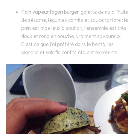
Pain vapeur façon burger
, galette de riz à l’huile
de sésame, légumes confits et sauce tartare : le
pain est moelleux à souhait, l’ensemble est très
doux et rond en bouche, vraiment savoureux.
C’est ce que j’ai préféré dans le bentô, les
oignons et salsifis confits étaient excellents.