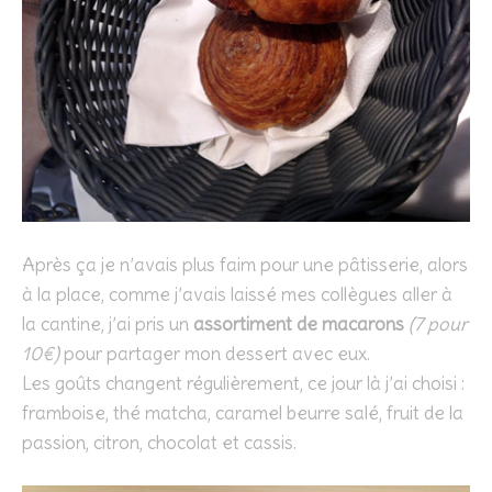
Après ça je n’avais plus faim pour une pâtisserie, alors
à la place, comme j’avais laissé mes collègues aller à
la cantine, j’ai pris un
assortiment de macarons
(7 pour
10€)
pour partager mon dessert avec eux.
Les goûts changent régulièrement, ce jour là j’ai choisi :
framboise, thé matcha, caramel beurre salé, fruit de la
passion, citron, chocolat et cassis.