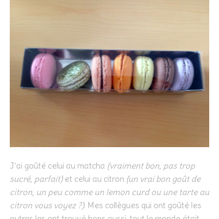
J’ai goûté celui au matcha
(vraiment bon, pas trop
sucré, parfait)
et celui au citron
(un vrai bon goût de
citron, un peu comme un lemon curd ou une tarte au
citron vous voyez ?)
. Mes collègues qui ont goûté les
autres les ont trouvé bons aussi, tout le monde était