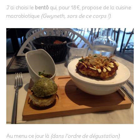
J’ai choisi le
bentô
qui, pour 18€, propose de la cuisine
macrobiotique
(Gwyneth, sors de ce corps !)
.
Au menu ce jour là
(dans l’ordre de dégustation)
: