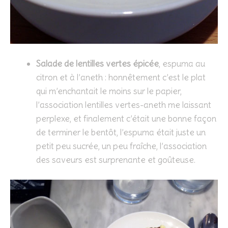
Salade de lentilles vertes épicée
, espuma au
citron et à l’aneth : honnêtement c’est le plat
qui m’enchantait le moins sur le papier,
l’association lentilles vertes-aneth me laissant
perplexe, et finalement c’était une bonne façon
de terminer le bentôt, l’espuma était juste un
petit peu sucrée, un peu fraîche, l’association
des saveurs est surprenante et goûteuse.