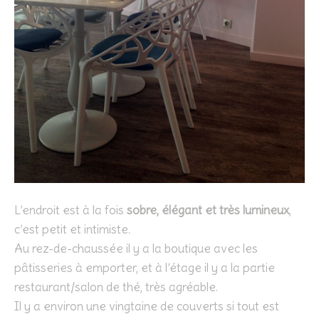
L’endroit est à la fois
sobre, élégant et très lumineux
,
c’est petit et intimiste.
Au rez-de-chaussée il y a la boutique avec les
pâtisseries à emporter, et à l’étage il y a la partie
restaurant/salon de thé, très agréable.
Il y a environ une vingtaine de couverts si tout est