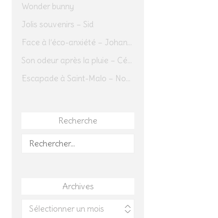
Wonder bunny
Jolis souvenirs – Sid
Face à l’éco-anxiété – Johannes Herrmann
Son odeur après la pluie – Cédric Sapin-Defour
Escapade à Saint-Malo – Novembre 2025 – Jour 1
Recherche
Rechercher :
Archives
Archives