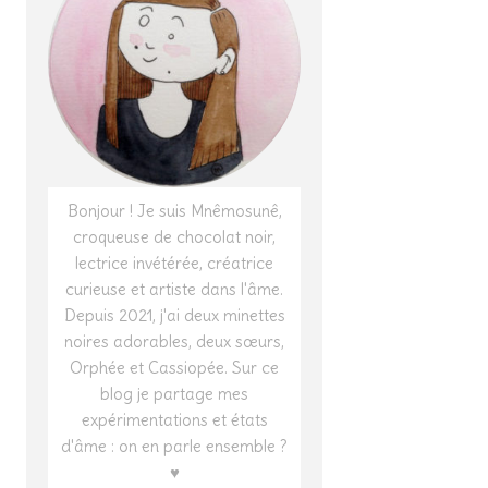
Bonjour ! Je suis Mnêmosunê,
croqueuse de chocolat noir,
lectrice invétérée, créatrice
curieuse et artiste dans l'âme.
Depuis 2021, j'ai deux minettes
noires adorables, deux sœurs,
Orphée et Cassiopée. Sur ce
blog je partage mes
expérimentations et états
d'âme : on en parle ensemble ?
♥