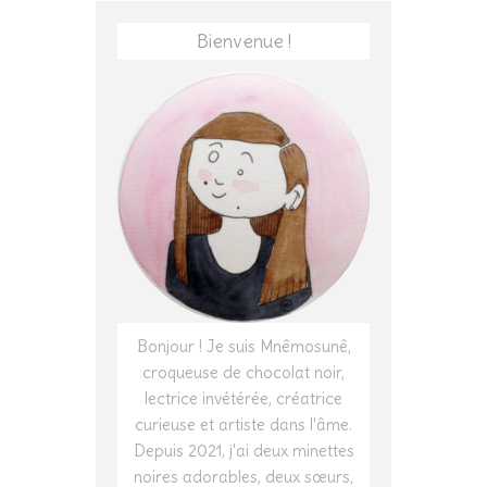
Bienvenue !
Bonjour ! Je suis Mnêmosunê,
croqueuse de chocolat noir,
lectrice invétérée, créatrice
curieuse et artiste dans l'âme.
Depuis 2021, j'ai deux minettes
noires adorables, deux sœurs,