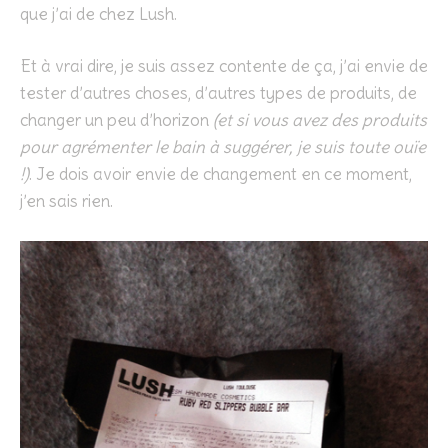
que j’ai de chez Lush.
Et à vrai dire, je suis assez contente de ça, j’ai envie de
tester d’autres choses, d’autres types de produits, de
changer un peu d’horizon
(et si vous avez des produits
pour agrémenter le bain à suggérer, je suis toute ouïe
!)
. Je dois avoir envie de changement en ce moment,
j’en sais rien.