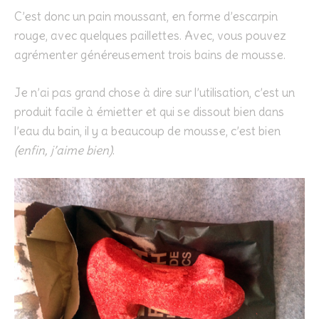
C’est donc un pain moussant, en forme d’escarpin
rouge, avec quelques paillettes. Avec, vous pouvez
agrémenter généreusement trois bains de mousse.
Je n’ai pas grand chose à dire sur l’utilisation, c’est un
produit facile à émietter et qui se dissout bien dans
l’eau du bain, il y a beaucoup de mousse, c’est bien
(enfin, j’aime bien)
.