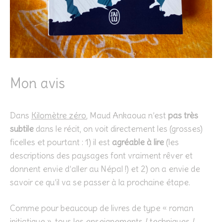
Mon avis
Dans
Kilomètre zéro
, Maud Ankaoua n’est
pas très
subtile
dans le récit, on voit directement les (grosses)
ficelles et pourtant : 1) il est
agréable à lire
(les
descriptions des paysages font vraiment rêver et
donnent envie d’aller au Népal !) et 2) on a envie de
savoir ce qu’il va se passer à la prochaine étape.
Comme pour beaucoup de livres de type « roman
initiatique », tous les enseignements / techniques /