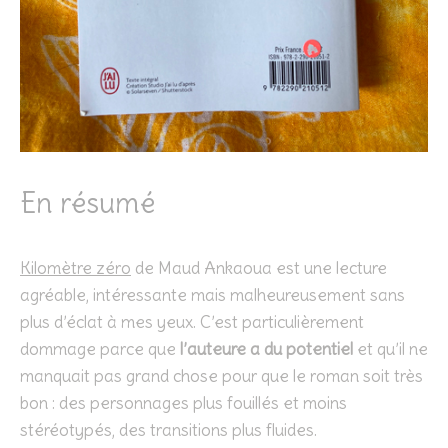
En résumé
Kilomètre zéro
de Maud Ankaoua est une lecture
agréable, intéressante mais malheureusement sans
plus d’éclat à mes yeux. C’est particulièrement
dommage parce que
l’auteure a du potentiel
et qu’il ne
manquait pas grand chose pour que le roman soit très
bon : des personnages plus fouillés et moins
stéréotypés, des transitions plus fluides.