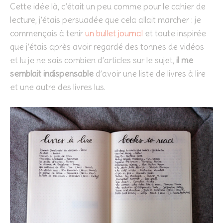
Cette idée là, c’était un peu comme pour le cahier de
lecture, j’étais persuadée que cela allait marcher : je
commençais à tenir
un bullet journal
et toute inspirée
que j’étais après avoir regardé des tonnes de vidéos
et lu je ne sais combien d’articles sur le sujet,
il me
semblait indispensable
d’avoir une liste de livres à lire
et une autre des livres lus.