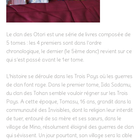
Le clan des Otori est une série de livres composée de
5 tomes : les 4 premiers sont dans l’ordre
chronologique, le dernier (le 5ème donc) revient sur ce
qui s’est passé avant le 1er tome.
L’histoire se déroule dans les Trois Pays où les guerres
de clan font rage. Dans le premier tome, Iida Sadamu,
du clan des Tohan semble vouloir régner sur les Trois
Pays. A cette époque, Tomasu, 16 ans, grandit dans la
communauté des Invisibles, dont la religion leur interdit
de tuer, entouré de sa mère et ses sœurs, dans le
village de Mino, résolument éloigné des guerres de clan
qui sévissent. Un jour pourtant, son village sera la cible