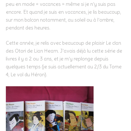
peu en mode « vacances » même si je n’y suis pas
encore. Et quand je suis en vacances, je lis beaucoup,
sur mon balcon notamment, au soleil ou à l’ombre,
pendant des heures.
Cette année, je relis avec beaucoup de plaisir Le clan
des Otori de Lian Hearn. J’avais déjà lu cette série de
livres il y a 2 ou 3 ans, et je m’y replonge depuis
quelques temps (je suis actuellement au 2/3 du Tome
4, Le vol du Héron).