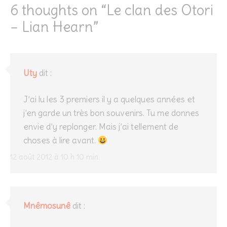
6 thoughts on “
Le clan des Otori
– Lian Hearn
”
Uty
dit :
J’ai lu les 3 premiers il y a quelques années et
j’en garde un très bon souvenirs. Tu me donnes
envie d’y replonger. Mais j’ai tellement de
choses à lire avant.
12 août 2012 à 10 h 10 min
Mnêmosunê
dit :