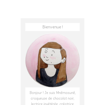
Bienvenue !
Bonjour ! Je suis Mnêmosunê,
croqueuse de chocolat noir,
lectrice invétérée, créatrice