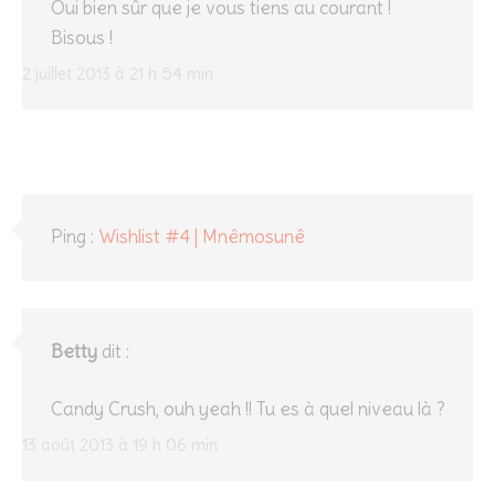
Oui bien sûr que je vous tiens au courant !
Bisous !
2 juillet 2013 à 21 h 54 min
Ping :
Wishlist #4 | Mnêmosunê
Betty
dit :
Candy Crush, ouh yeah !! Tu es à quel niveau là ?
13 août 2013 à 19 h 06 min