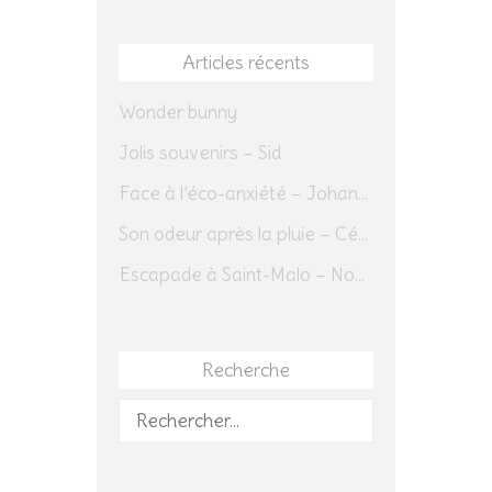
Articles récents
Wonder bunny
Jolis souvenirs – Sid
Face à l’éco-anxiété – Johannes Herrmann
Son odeur après la pluie – Cédric Sapin-Defour
Escapade à Saint-Malo – Novembre 2025 – Jour 1
Recherche
Rechercher :