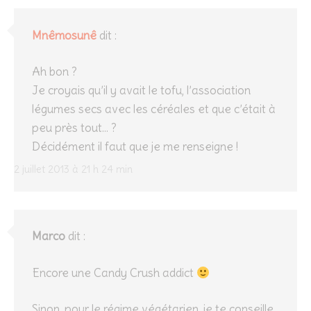
Mnêmosunê
dit :
Ah bon ?
Je croyais qu’il y avait le tofu, l’association
légumes secs avec les céréales et que c’était à
peu près tout… ?
Décidément il faut que je me renseigne !
2 juillet 2013 à 21 h 24 min
Marco
dit :
Encore une Candy Crush addict
Sinon, pour le régime végétarien, je te conseille