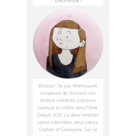
Bienvenue !
Bonjour ! Je suis Mnêmosunê,
croqueuse de chocolat noir,
lectrice invétérée, créatrice
curieuse et artiste dans l'âme.
Depuis 2021, j'ai deux minettes
noires adorables, deux sœurs,
Orphée et Cassiopée. Sur ce