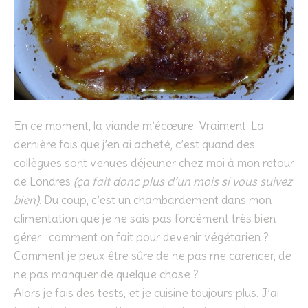
En ce moment, la viande m’écœure. Vraiment. La
dernière fois que j’en ai acheté, c’est quand des
collègues sont venues déjeuner chez moi à mon retour
de Londres
(ça fait donc plus d’un mois si vous suivez
bien)
. Du coup, c’est un chambardement dans mon
alimentation que je ne sais pas forcément très bien
gérer : comment on fait pour devenir végétarien ?
Comment je peux être sûre de ne pas me carencer, de
ne pas manquer de quelque chose ?
Alors je fais des tests, et je cuisine toujours plus. J’ai