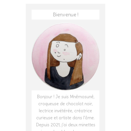
Bienvenue !
Bonjour ! Je suis Mnêmosunê,
croqueuse de chocolat noir,
lectrice invétérée, créatrice
curieuse et artiste dans l'âme.
Depuis 2021, j'ai deux minettes