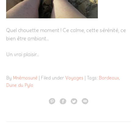
Quel chouette moment ! Ce calme, cette sérénité, ce
bien être ambiant…
Un vrai plaisir…
By
Mnêmosunê
| Filed under
Voyages
| Tags:
Bordeaux
,
Dune du Pyla