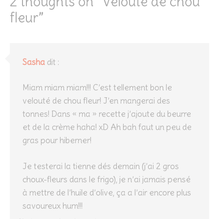
2 thoughts on “
Velouté de chou
fleur
”
Sasha
dit :
Miam miam miam!!! C’est tellement bon le
velouté de chou fleur! J’en mangerai des
tonnes! Dans « ma » recette j’ajoute du beurre
et de la crème haha! xD Ah bah faut un peu de
gras pour hiberner!
Je testerai la tienne dés demain (j’ai 2 gros
choux-fleurs dans le frigo), je n’ai jamais pensé
à mettre de l’huile d’olive, ça a l’air encore plus
savoureux hum!!!