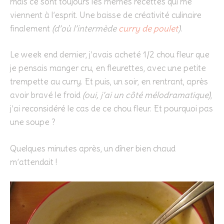
mais ce sont toujours les mêmes recettes qui me
viennent à l’esprit. Une baisse de créativité culinaire
finalement
(d’où l’intermède
curry de poulet
)
.
Le week end dernier, j’avais acheté 1/2 chou fleur que
je pensais manger cru, en fleurettes, avec une petite
trempette au curry. Et puis, un soir, en rentrant, après
avoir bravé le froid
(oui, j’ai un côté mélodramatique)
,
j’ai reconsidéré le cas de ce chou fleur. Et pourquoi pas
une soupe ?
Quelques minutes après, un dîner bien chaud
m’attendait !