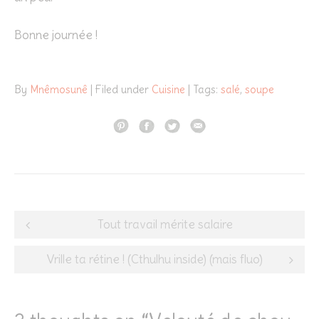
Bonne journée !
By
Mnêmosunê
| Filed under
Cuisine
| Tags:
salé
,
soupe
Post
Tout travail mérite salaire
navigation
Vrille ta rétine ! (Cthulhu inside) (mais fluo)