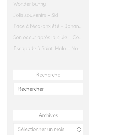
Wonder bunny
Jolis souvenirs – Sid
Face à l’éco-anxiété – Johannes Herrmann
Son odeur après la pluie – Cédric Sapin-Defour
Escapade à Saint-Malo – Novembre 2025 – Jour 1
Recherche
Rechercher :
Archives
Archives