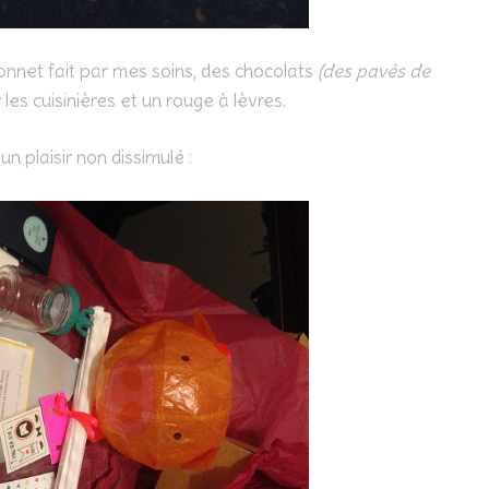
 bonnet fait par mes soins, des chocolats
(des pavés de
 les cuisinières et un rouge à lèvres.
n plaisir non dissimulé :