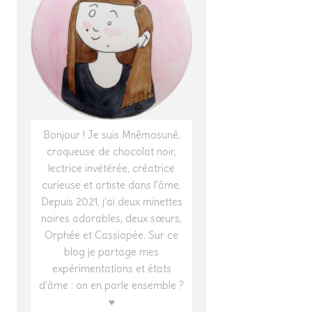
Bonjour ! Je suis Mnêmosunê,
croqueuse de chocolat noir,
lectrice invétérée, créatrice
curieuse et artiste dans l'âme.
Depuis 2021, j'ai deux minettes
noires adorables, deux sœurs,
Orphée et Cassiopée. Sur ce
blog je partage mes
expérimentations et états
d'âme : on en parle ensemble ?
♥