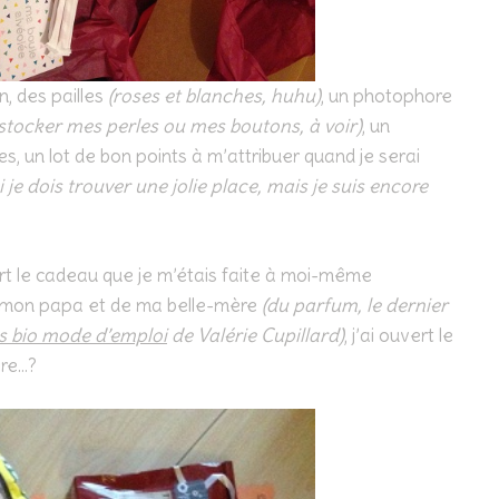
, des pailles
(roses et blanches, huhu)
, un photophore
 stocker mes perles ou mes boutons, à voir)
, un
 un lot de bon points à m’attribuer quand je serai
i je dois trouver une jolie place, mais je suis encore
ert le cadeau que je m’étais faite à moi-même
 mon papa et de ma belle-mère
(du parfum, le dernier
 bio mode d’emploi
de Valérie Cupillard)
, j’ai ouvert le
ire…?