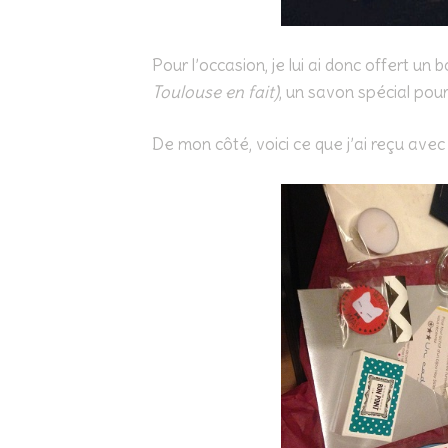
Pour l’occasion, je lui ai donc offert un
Toulouse en fait)
, un savon spécial pour
De mon côté, voici ce que j’ai reçu avec u