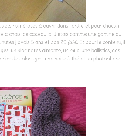
aquets numérotés à ouvrir dans l’ordre et pour chacun
elle a choisi ce cadeau là. J’étais comme une gamine au
inutes j’avais 5 ans et pas 29
(aïe)
. Et pour le contenu, il
es, un bloc notes aimanté, un mug, une ballistics, des
ahier de coloriages, une boite à thé et un photophore.