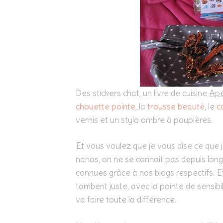
Des stickers chat, un livre de cuisine
Apé
chouette pointe
, la
trousse beauté
, le
c
vernis et un stylo ombre à paupières.
Et vous voulez que je vous dise ce que 
nanas, on ne se connait pas depuis long
connues grâce à nos blogs respectifs. E
tombent juste, avec la pointe de sensibilit
va faire toute la différence.