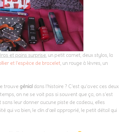
ros et pains surprise
, un petit carnet, deux stylos, la
ollier et l’espèce de bracelet
, un rouge à lèvres, un
je trouve
génial
dans l’histoire ? C’est qu’avec ces deux
temps, on ne se voit pas si souvent que ça, on s’est
t sans leur donner aucune piste de cadeau, elles
é qui va bien, le clin d’œil approprié, le petit détail qui