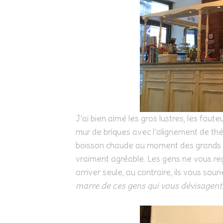
J’ai bien aimé les gros lustres, les faut
mur de briques avec l’alignement de th
boisson chaude au moment des grands fr
vraiment agréable. Les gens ne vous reg
arriver seule, au contraire, ils vous sour
marre de ces gens qui vous dévisagent