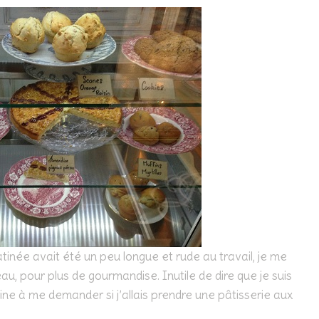
inée avait été un peu longue et rude au travail, je me
au, pour plus de gourmandise. Inutile de dire que je suis
ine à me demander si j’allais prendre une pâtisserie aux