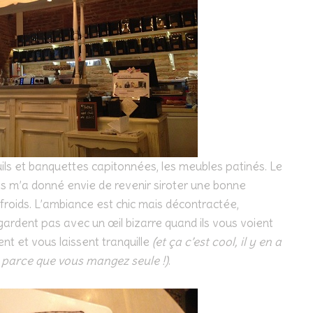
euils et banquettes capitonnées, les meubles patinés. Le
és m’a donné envie de revenir siroter une bonne
oids. L’ambiance est chic mais décontractée,
ardent pas avec un œil bizarre quand ils vous voient
ient et vous laissent tranquille
(et ça c’est cool, il y en a
 parce que vous mangez seule !)
.