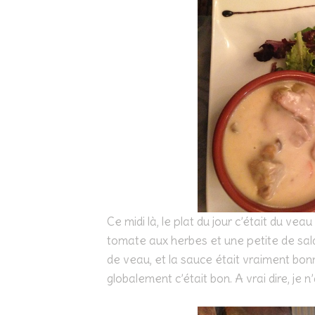
Ce midi là, le plat du jour c’était du v
tomate aux herbes et une petite de sal
de veau, et la sauce était vraiment bonn
globalement c’était bon. A vrai dire, je n