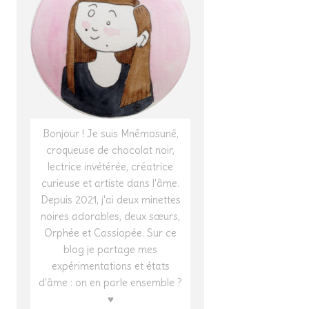
Bonjour ! Je suis Mnêmosunê,
croqueuse de chocolat noir,
lectrice invétérée, créatrice
curieuse et artiste dans l'âme.
Depuis 2021, j'ai deux minettes
noires adorables, deux sœurs,
Orphée et Cassiopée. Sur ce
blog je partage mes
expérimentations et états
d'âme : on en parle ensemble ?
♥