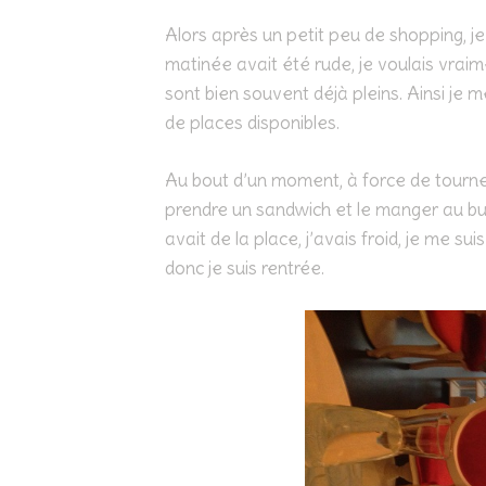
Alors après un petit peu de shopping, je 
matinée avait été rude, je voulais vraim
sont bien souvent déjà pleins. Ainsi je me
de places disponibles.
Au bout d’un moment, à force de tourner
prendre un sandwich et le manger au burea
avait de la place, j’avais froid, je me su
donc je suis rentrée.