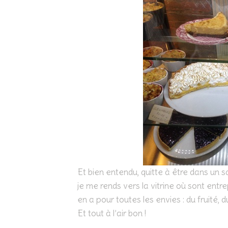
Et bien entendu, quitte à être dans un sa
je me rends vers la vitrine où sont entre
en a pour toutes les envies : du fruité, 
Et tout à l’air bon !