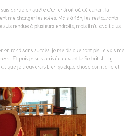
suis partie en quête d’un endroit où déjeuner : la
ent me changer les idées. Mais à 13h, les restaurants
 suis rendue à plusieurs endroits, mais il n’y avait plus
 en rond sans succès, je me dis que tant pis, je vais me
u. Et puis je suis arrivée devant le So british, il y
is dit que je trouverais bien quelque chose qui m’aille et