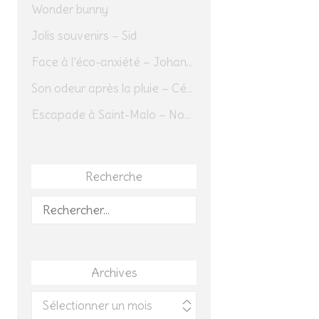
Wonder bunny
Jolis souvenirs – Sid
Face à l’éco-anxiété – Johannes Herrmann
Son odeur après la pluie – Cédric Sapin-Defour
Escapade à Saint-Malo – Novembre 2025 – Jour 1
Recherche
Rechercher :
Archives
Archives