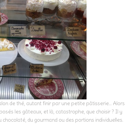
lon de thé, autant finir par une petite pâtisserie… Alors
posés les gâteaux, et là, catastrophe, que choisir ? Il y
du chocolaté, du gourmand ou des portions individuelles.