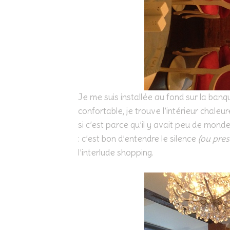
Je me suis installée au fond sur la ban
confortable, je trouve l’intérieur chaleu
si c’est parce qu’il y avait peu de monde 
: c’est bon d’entendre le silence
(ou pres
l’interlude shopping.