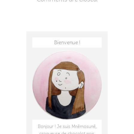
Bienvenue !
Bonjour ! Je suis Mnêmosunê,
croqueuse de chocolat noir,