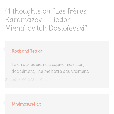
11 thoughts on “
Les frères
Karamazov – Fiodor
Mikhaïlovitch Dostoïevski
”
Rock and Tea
dit :
Tu en parles bien ma copine mais, non,
décidément, il ne me botte pas vraiment…
21 août 2014 à 18 h 51 min
Mnêmosunê
dit :