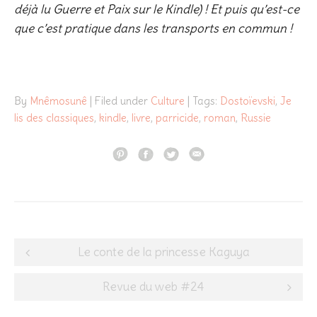
déjà lu Guerre et Paix sur le Kindle) ! Et puis qu’est-ce
que c’est pratique dans les transports en commun !
By
Mnêmosunê
| Filed under
Culture
| Tags:
Dostoïevski
,
Je
lis des classiques
,
kindle
,
livre
,
parricide
,
roman
,
Russie
Post
Le conte de la princesse Kaguya
navigation
Revue du web #24