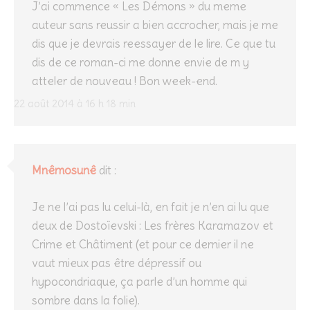
J’ai commence « Les Démons » du meme
auteur sans reussir a bien accrocher, mais je me
dis que je devrais reessayer de le lire. Ce que tu
dis de ce roman-ci me donne envie de m y
atteler de nouveau ! Bon week-end.
22 août 2014 à 16 h 18 min
Mnêmosunê
dit :
Je ne l’ai pas lu celui-là, en fait je n’en ai lu que
deux de Dostoïevski : Les frères Karamazov et
Crime et Châtiment (et pour ce dernier il ne
vaut mieux pas être dépressif ou
hypocondriaque, ça parle d’un homme qui
sombre dans la folie).